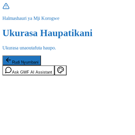
Halmashauri ya Mji Korogwe
Ukurasa Haupatikani
Ukurasa unaoutafuta haupo.
Rudi Nyumbani
Ask GWF AI Assistant