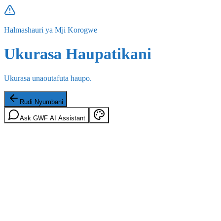
Halmashauri ya Mji Korogwe
Ukurasa Haupatikani
Ukurasa unaoutafuta haupo.
Rudi Nyumbani
Ask GWF AI Assistant