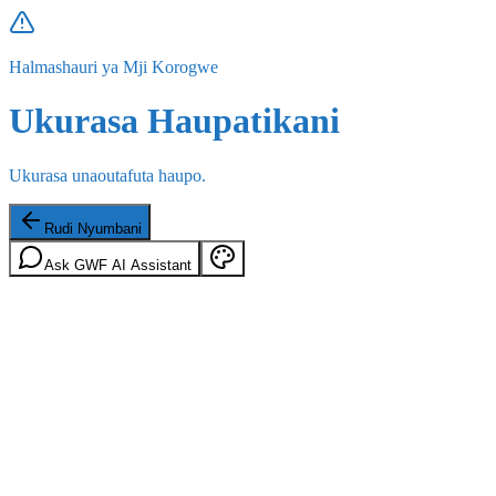
Halmashauri ya Mji Korogwe
Ukurasa Haupatikani
Ukurasa unaoutafuta haupo.
Rudi Nyumbani
Ask GWF AI Assistant