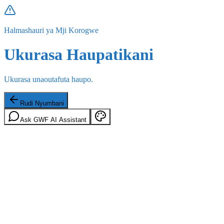
Halmashauri ya Mji Korogwe
Ukurasa Haupatikani
Ukurasa unaoutafuta haupo.
Rudi Nyumbani
Ask GWF AI Assistant