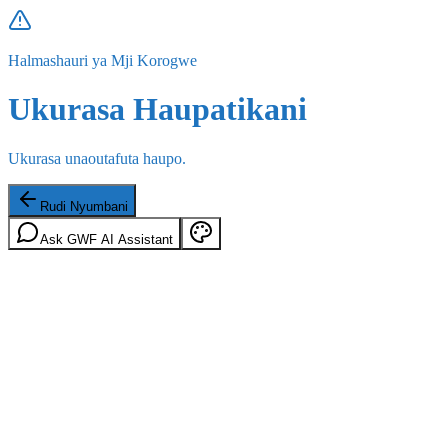
Halmashauri ya Mji Korogwe
Ukurasa Haupatikani
Ukurasa unaoutafuta haupo.
Rudi Nyumbani
Ask GWF AI Assistant