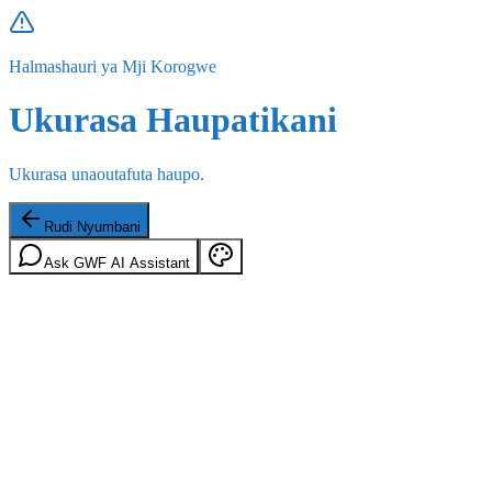
Halmashauri ya Mji Korogwe
Ukurasa Haupatikani
Ukurasa unaoutafuta haupo.
Rudi Nyumbani
Ask GWF AI Assistant